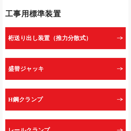
工事用標準装置
桁送り出し装置（推力分散式）
盛替ジャッキ
H鋼クランプ
レールクランプ