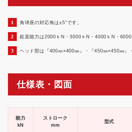
角球座の対応角は±5°です。
鉛直能力は2000ｋN・3000ｋN・4000ｋN・60
ヘッド部は『400㎜×400㎜』・『450㎜×450㎜』
仕様表・図面
能力
ストローク
型式
kN
mm