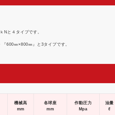
00ｋNと４タイプです。
・『600㎜×800㎜』と3タイプです。
機械高
各球座
作動圧力
油量
mm
mm
Mpa
ℓ