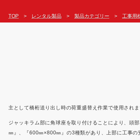
TOP
レンタル製品
製品カテゴリー
工事用
主として橋桁送り出し時の荷重盛替え作業で使用されま
ジャッキラム部に角球座を取り付けることにより、頭部と底
㎜』、『600㎜×800㎜』の3種類があり、上部に工