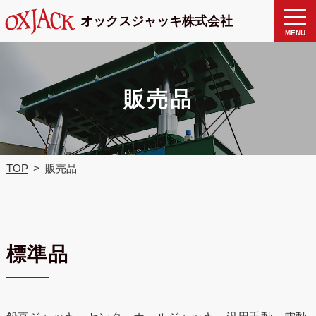
製品検
toggle
オックスジャッキ株式会社
naviga
索
MENU
販売品
TOP
販売品
標準品