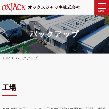
製品検
toggle
オックスジャッキ株式会社
naviga
索
MENU
バックアップ
TOP
バックアップ
工場