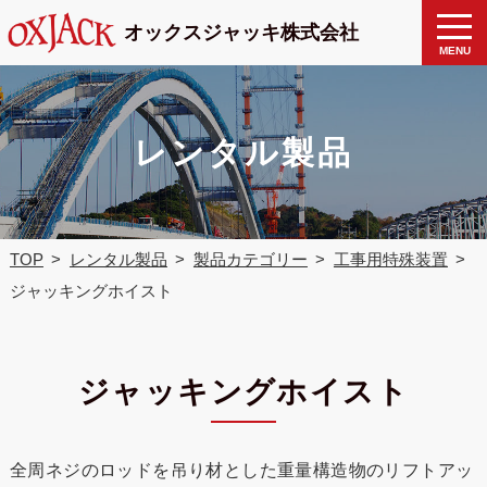
製品検
toggle
オックスジャッキ株式会社
naviga
索
MENU
レンタル製品
TOP
レンタル製品
製品カテゴリー
工事用特殊装置
ジャッキングホイスト
ジャッキングホイスト
全周ネジのロッドを吊り材とした重量構造物のリフトアッ