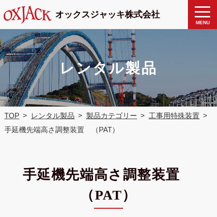
製品検
toggle
オックスジャッキ株式会社
naviga
索
MENU
レンタル製品
TOP
レンタル製品
製品カテゴリー
工事用特殊装置
手延機先端高さ調整装置 （PAT）
手延機先端高さ調整装置
（PAT）