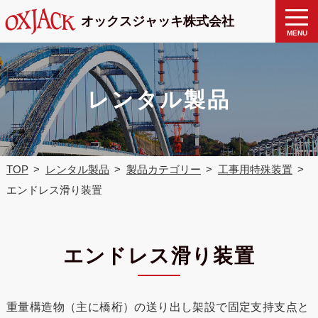
製品検
toggle
オックスジャッキ株式会社
naviga
索
MENU
レンタル製品
TOP
レンタル製品
製品カテゴリー
工事用特殊装置
エンドレス滑り装置
エンドレス滑り装置
重量構造物（主に橋桁）の送り出し架設で固定支持支点と