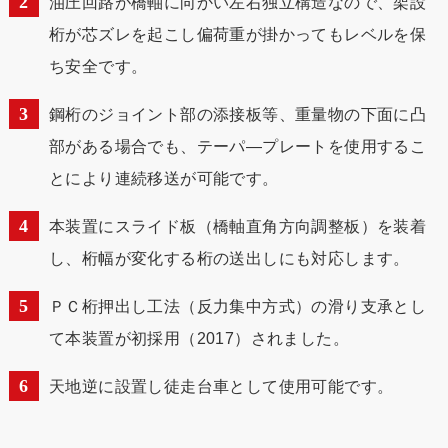
油圧回路が橋軸に向かい左右独立構造なので、架設
桁が芯ズレを起こし偏荷重が掛かってもレベルを保
ち安全です。
鋼桁のジョイント部の添接板等、重量物の下面に凸
部がある場合でも、テーパ―プレートを使用するこ
とにより連続移送が可能です。
本装置にスライド板（橋軸直角方向調整板）を装着
し、桁幅が変化する桁の送出しにも対応します。
ＰＣ桁押出し工法（反力集中方式）の滑り支承とし
て本装置が初採用（2017）されました。
天地逆に設置し徒走台車として使用可能です。