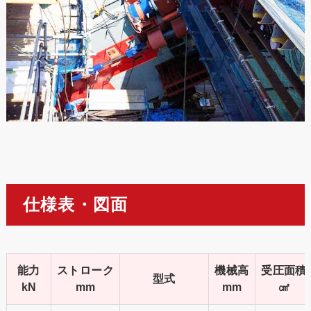
仕様表・図面
能力
ストローク
機械高
受圧面積
型式
kN
mm
mm
㎠