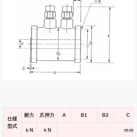
耐力
爪押力
A
B1
B2
C
仕様
型式
ｋN
ｋN
ｍｍ