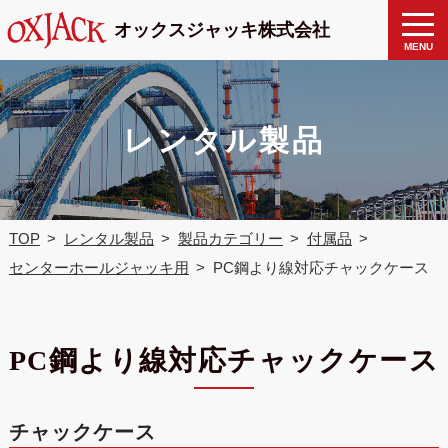
製品検
toggle
オックスジャッキ株式会社
naviga
索
MENU
レンタル製品
TOP
レンタル製品
製品カテゴリー
付属品
センターホールジャッキ用
PC鋼より線対応チャックケース
PC鋼より線対応チャックケース
チャックケース