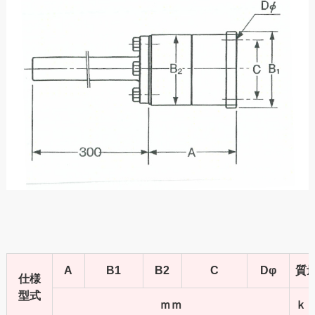
A
B1
B2
C
Dφ
質
仕様
型式
ｍｍ
ｋ