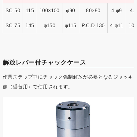
SC-50
115
100×100
φ90
80×80
4-φ9
4.
SC-75
145
φ150
φ115
P.C.D 130
4-φ11
10.
解放レバー付チャックケース
作業ステップ中にチャック強制解放が必要となるジャッキ
側（盛替用）で使用されます。