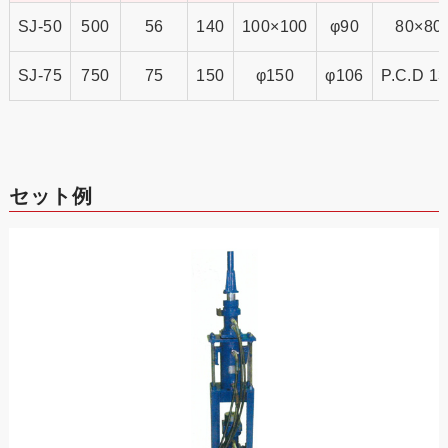
SJ-50
500
56
140
100×100
φ90
80×80
SJ-75
750
75
150
φ150
φ106
P.C.D 1
セット例