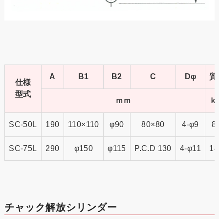
A
B1
B2
C
Dφ
質
仕様
型式
ｍｍ
ｋ
SC-50L
190
110×110
φ90
80×80
4-φ9
8
SC-75L
290
φ150
φ115
P.C.D 130
4-φ11
18
チャック解放シリンダー